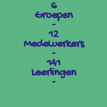
6
Groepen
-
12
Medewerkers
-
141
Leerlingen
-