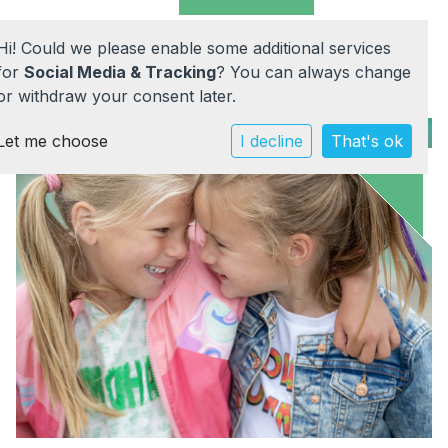
Hi! Could we please enable some additional services
for
Social Media & Tracking
? You can always change
or withdraw your consent later.
Let me choose
Home
I decline
That's ok
Onze school
Praktische info
Werken bij
Documenten
Contact