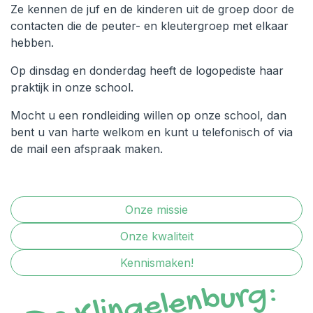
Ze kennen de juf en de kinderen uit de groep door de
contacten die de peuter- en kleutergroep met elkaar
hebben.
Op dinsdag en donderdag heeft de logopediste haar
praktijk in onze school.
Mocht u een rondleiding willen op onze school, dan
bent u van harte welkom en kunt u telefonisch of via
de mail een afspraak maken.
Onze missie
Onze kwaliteit
Kennismaken!
D
e
Kli
n
g
el
e
n
b
ur
g:
e
e
n
w
ar
m
n
es
t
v
o
i
e
d
er
e
e