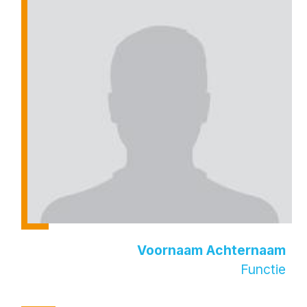
Voornaam Achternaam
Functie