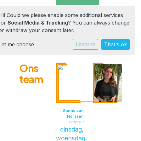
Hi! Could we please enable some additional services
for
Social Media & Tracking
? You can always change
or withdraw your consent later.
Let me choose
Home
I decline
That's ok
Onze school
Ons
Suzan
intern begeleid
team
Praktische info
werkdagen: di
Werken bij
Documenten
Sanne van
Horssen
Directeur
dinsdag,
Contact
woensdag,