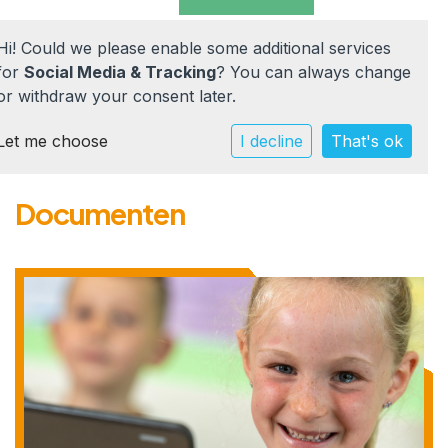
Hi! Could we please enable some additional services
for
Social Media & Tracking
? You can always change
or withdraw your consent later.
Let me choose
Home
I decline
That's ok
Onze school
Documenten
Praktische info
Werken bij
Documenten
Contact